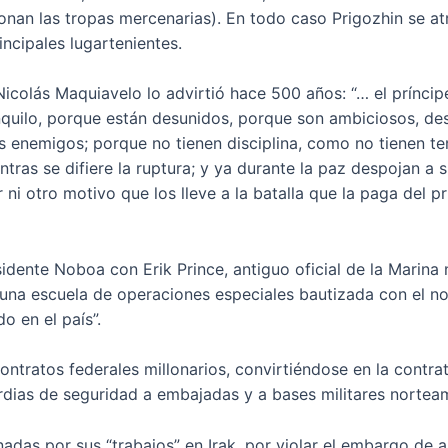
ionan las tropas mercenarias). En todo caso Prigozhin se at
incipales lugartenientes.
Nicolás Maquiavelo lo advirtió hace 500 años: “… el prínc
quilo, porque están desunidos, porque son ambiciosos, desl
s enemigos; porque no tienen disciplina, como no tienen t
ntras se difiere la ruptura; y ya durante la paz despojan a
ni otro motivo que los lleve a la batalla que la paga del prí
sidente Noboa con Erik Prince, antiguo oficial de la Marin
7 una escuela de operaciones especiales bautizada con el n
o en el país”.
ntratos federales millonarios, convirtiéndose en la contra
ias de seguridad a embajadas y a bases militares norteam
adas por sus “trabajos” en Irak, por violar el embargo de a