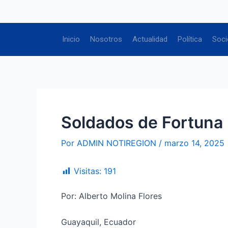
Ir
Navegación
al
de
contenido
entradas
Inicio
Nosotros
Actualidad
Política
Soci
Soldados de Fortuna
Por
ADMIN NOTIREGION
/
marzo 14, 2025
Visitas:
191
Por: Alberto Molina Flores
Guayaquil, Ecuador