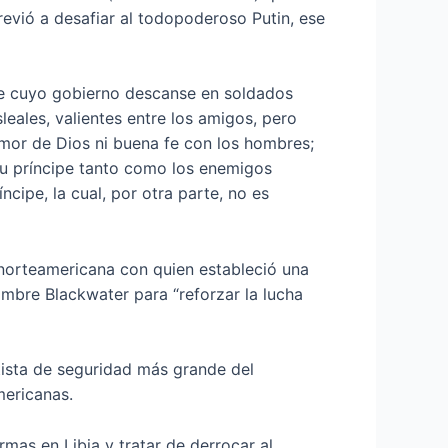
revió a desafiar al todopoderoso Putin, ese
ipe cuyo gobierno descanse en soldados
eales, valientes entre los amigos, pero
emor de Dios ni buena fe con los hombres;
 su príncipe tanto como los enemigos
ncipe, la cual, por otra parte, no es
a norteamericana con quien estableció una
ombre Blackwater para “reforzar la lucha
tista de seguridad más grande del
ericanas.​
rmas en Libia y tratar de derrocar al