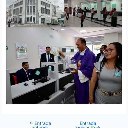
←
Entrada
Entrada
anterior
siguiente
→