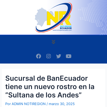
Ir
Navegación
al
de
contenido
entradas
Menú
F
I
T
Y
a
n
w
o
c
s
i
u
e
t
t
t
b
a
t
u
Sucursal de BanEcuador
o
g
e
b
o
r
r
e
tiene un nuevo rostro en la
k
a
m
“Sultana de los Andes”
Por
ADMIN NOTIREGION
/
marzo 30, 2025