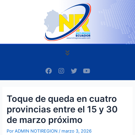
Ir
Navegación
al
de
contenido
entradas
Menú
F
I
T
Y
a
n
w
o
c
s
i
u
e
t
t
t
b
a
t
u
Toque de queda en cuatro
o
g
e
b
o
r
r
e
provincias entre el 15 y 30
k
a
m
de marzo próximo
Por
ADMIN NOTIREGION
/
marzo 3, 2026