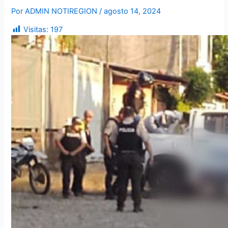
Por
ADMIN NOTIREGION
/
agosto 14, 2024
Visitas:
197