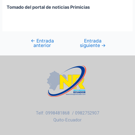
Tomado del portal de noticias Primicias
←
Entrada
Entrada
anterior
siguiente
→
Telf: 0998481868 / 0982752907
Quito-Ecuador