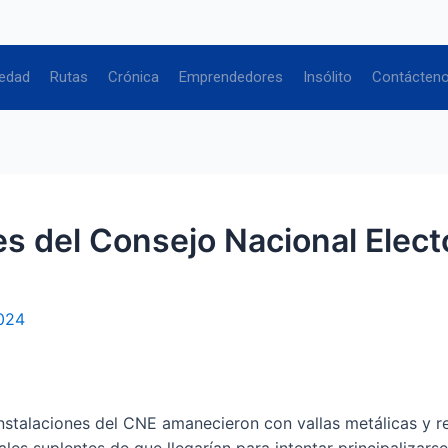
edad
Rutas
Crónica
Emprendedores
Insólito
Contácten
es del Consejo Nacional Elect
024
talaciones del CNE amanecieron con vallas metálicas y re