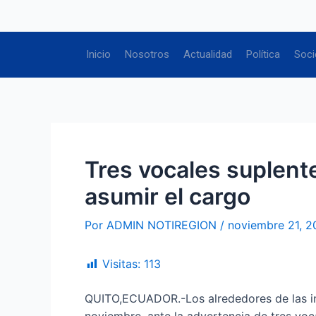
Ir
Navegación
al
de
contenido
entradas
Inicio
Nosotros
Actualidad
Política
Soci
Tres vocales suplent
asumir el cargo
Por
ADMIN NOTIREGION
/
noviembre 21, 2
Visitas:
113
QUITO,ECUADOR.-Los alrededores de las ins