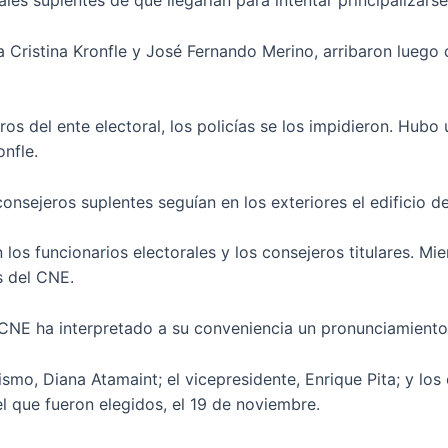
les suplentes de que llegarían para intentar principalizarse
a Cristina Kronfle y José Fernando Merino, arribaron luego 
s del ente electoral, los policías se los impidieron. Hubo 
nfle.
consejeros suplentes seguían en los exteriores el edificio d
 los funcionarios electorales y los consejeros titulares. Mie
s del CNE.
el CNE ha interpretado a su conveniencia un pronunciamient
ismo, Diana Atamaint; el vicepresidente, Enrique Pita; y lo
l que fueron elegidos, el 19 de noviembre.