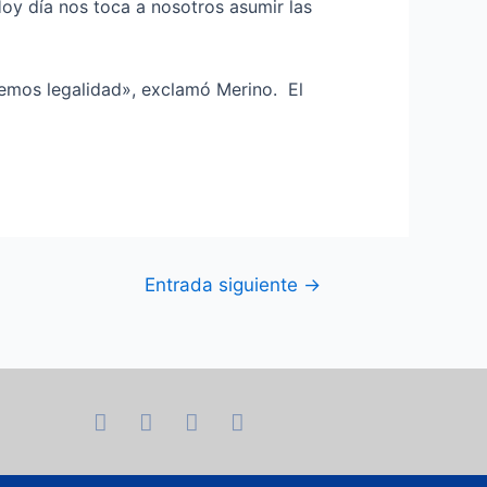
Hoy día nos toca a nosotros asumir las
remos legalidad», exclamó Merino. El
Entrada siguiente
→
F
I
T
Y
a
n
w
o
c
s
i
u
e
t
t
t