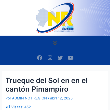
Ir
Navegación
al
de
contenido
entradas
Menú
F
I
T
Y
a
n
w
o
c
s
i
u
e
t
t
t
b
a
t
u
Trueque del Sol en en el
o
g
e
b
o
r
r
e
cantón Pimampiro
k
a
m
Por
ADMIN NOTIREGION
/
abril 12, 2025
Visitas:
452