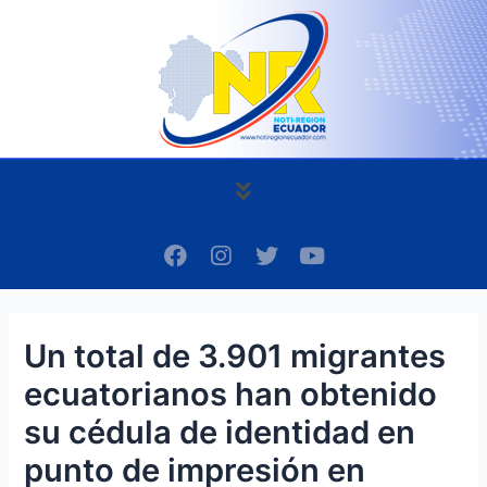
Ir
Navegación
al
de
contenido
entradas
Menú
F
I
T
Y
a
n
w
o
c
s
i
u
e
t
t
t
b
a
t
u
Un total de 3.901 migrantes
o
g
e
b
o
r
r
e
ecuatorianos han obtenido
k
a
m
su cédula de identidad en
punto de impresión en