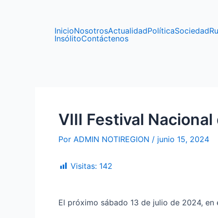
Ir
Navegación
al
de
contenido
entradas
Inicio
Nosotros
Actualidad
Política
Sociedad
Ru
Insólito
Contáctenos
VIII Festival Naciona
Por
ADMIN NOTIREGION
/
junio 15, 2024
Visitas:
142
El próximo sábado 13 de julio de 2024, en e