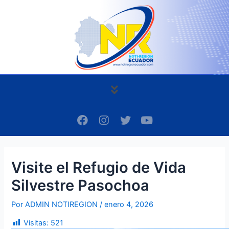
Ir
Navegación
al
de
contenido
entradas
Menú
F
I
T
Y
a
n
w
o
c
s
i
u
e
t
t
t
b
a
t
u
Visite el Refugio de Vida
o
g
e
b
o
r
r
e
Silvestre Pasochoa
k
a
m
Por
ADMIN NOTIREGION
/
enero 4, 2026
Visitas:
521