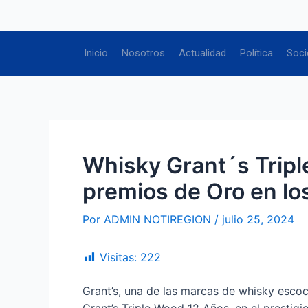
Ir
Navegación
al
de
contenido
entradas
Inicio
Nosotros
Actualidad
Política
Soci
Whisky Grant´s Trip
premios de Oro en lo
Por
ADMIN NOTIREGION
/
julio 25, 2024
Visitas:
222
Grant’s, una de las marcas de whisky esco