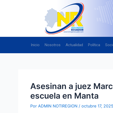
Ir
Navegación
al
de
contenido
entradas
Inicio
Nosotros
Actualidad
Política
Soci
Asesinan a juez Marc
escuela en Manta
Por
ADMIN NOTIREGION
/
octubre 17, 202