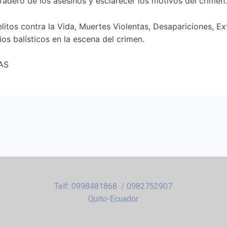
radero de los asesinos y esclarecer los motivos del crimen.
litos contra la Vida, Muertes Violentas, Desapariciones, E
os balísticos en la escena del crimen.
AS
Telf: 0998481868 / 0982752907
Quito-Ecuador