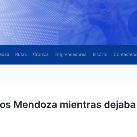
edad
Rutas
Crónica
Emprendedores
Insólito
Contácten
os Mendoza mientras dejaba a
5