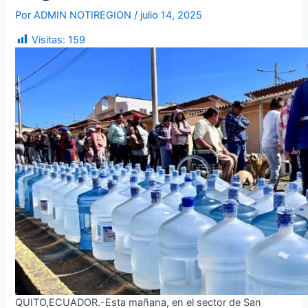
Por
ADMIN NOTIREGION
/
julio 14, 2025
Visitas:
159
QUITO,ECUADOR.-Esta mañana, en el sector de San