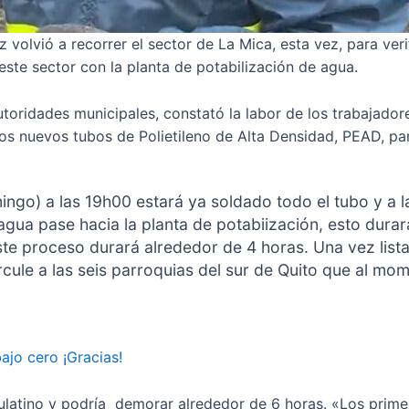
volvió a recorrer el sector de La Mica, esta vez, para veri
 este sector con la planta de potabilización de agua.
toridades municipales, constató la labor de los trabajador
los nuevos tubos de Polietileno de Alta Densidad, PEAD, par
ingo) a las 19h00 estará ya soldado todo el tubo y a 
agua pase hacia la planta de potabiización, esto dura
ste proceso durará alrededor de 4 horas. Una vez list
cule a las seis parroquias del sur de Quito que al mo
jo cero ¡Gracias!
ulatino y podría demorar alrededor de 6 horas. «Los prim