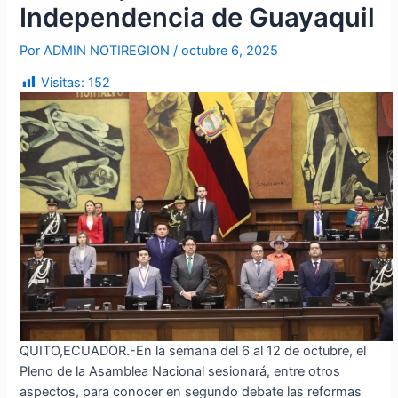
Independencia de Guayaquil
Por
ADMIN NOTIREGION
/
octubre 6, 2025
Visitas:
152
QUITO,ECUADOR.-En la semana del 6 al 12 de octubre, el
Pleno de la Asamblea Nacional sesionará, entre otros
aspectos, para conocer en segundo debate las reformas