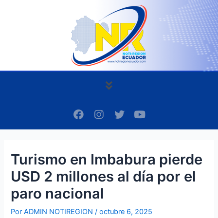
Ir
Navegación
al
de
contenido
entradas
Menú
F
I
T
Y
a
n
w
o
c
s
i
u
e
t
t
t
b
a
t
u
Turismo en Imbabura pierde
o
g
e
b
o
r
r
e
USD 2 millones al día por el
k
a
m
paro nacional
Por
ADMIN NOTIREGION
/
octubre 6, 2025