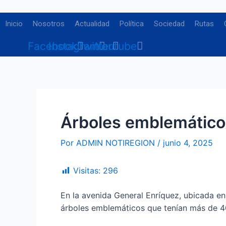
Ir
Navegación
al
de
Inicio
Nosotros
Actualidad
Política
Sociedad
Rutas
contenido
entradas
Facebook
Instagram
Twitter
Youtube
Árboles emblemáticos
Por
ADMIN NOTIREGION
/
junio 4, 2025
Visitas:
296
En la avenida General Enríquez, ubicada en
árboles emblemáticos que tenían más de 4