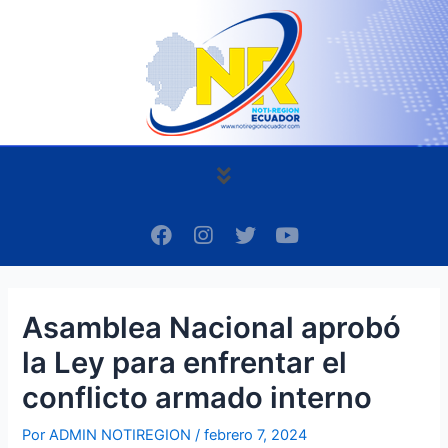
Ir
Navegación
al
de
contenido
entradas
Menú
F
I
T
Y
a
n
w
o
c
s
i
u
e
t
t
t
b
a
t
u
Asamblea Nacional aprobó
o
g
e
b
o
r
r
e
la Ley para enfrentar el
k
a
m
conflicto armado interno
Por
ADMIN NOTIREGION
/
febrero 7, 2024