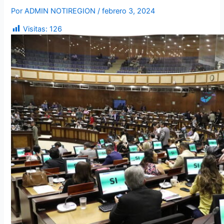
Por
ADMIN NOTIREGION
/
febrero 3, 2024
Visitas:
126