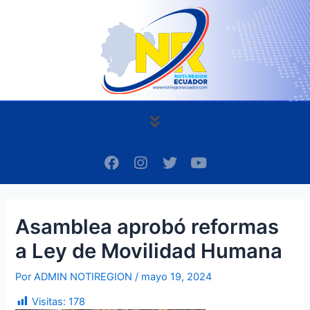
Ir
Navegación
al
de
contenido
entradas
Menú
F
I
T
Y
a
n
w
o
c
s
i
u
e
t
t
t
b
a
t
u
Asamblea aprobó reformas
o
g
e
b
o
r
r
e
a Ley de Movilidad Humana
k
a
m
Por
ADMIN NOTIREGION
/
mayo 19, 2024
Visitas:
178