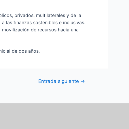
icos, privados, multilaterales y de la
 las finanzas sostenibles e inclusivas.
a movilización de recursos hacia una
icial de dos años.
Entrada siguiente
→
F
I
T
Y
a
n
w
o
c
s
i
u