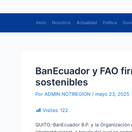
Ir
Navegación
al
de
contenido
entradas
Inicio
Nosotros
Actualidad
Política
Soci
BanEcuador y FAO fir
sostenibles
Por
ADMIN NOTIREGION
/
mayo 23, 2025
Visitas:
122
QUITO.-BanEcuador B.P. y la Organización 