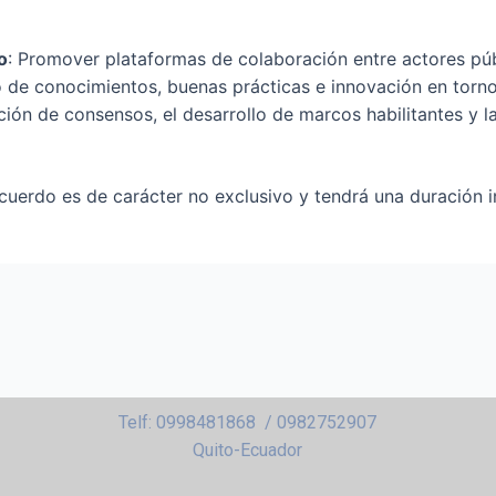
o
: Promover plataformas de colaboración entre actores públ
 de conocimientos, buenas prácticas e innovación en torno a
ción de consensos, el desarrollo de marcos habilitantes y l
uerdo es de carácter no exclusivo y tendrá una duración in
Telf: 0998481868 / 0982752907
Quito-Ecuador