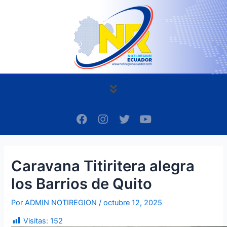
Ir
Navegación
al
de
contenido
entradas
Menú
F
I
T
Y
a
n
w
o
c
s
i
u
e
t
t
t
b
a
t
u
Caravana Titiritera alegra
o
g
e
b
o
r
r
e
los Barrios de Quito
k
a
m
Por
ADMIN NOTIREGION
/
octubre 12, 2025
Visitas:
152