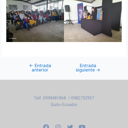
←
Entrada
Entrada
anterior
siguiente
→
Telf: 0998481868 / 0982752907
Quito-Ecuador
F
I
T
Y