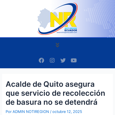
Ir
Navegación
al
de
contenido
entradas
Menú
F
I
T
Y
a
n
w
o
c
s
i
u
e
t
t
t
b
a
t
u
Acalde de Quito asegura
o
g
e
b
o
r
r
e
que servicio de recolección
k
a
m
de basura no se detendrá
Por
ADMIN NOTIREGION
/
octubre 12, 2025