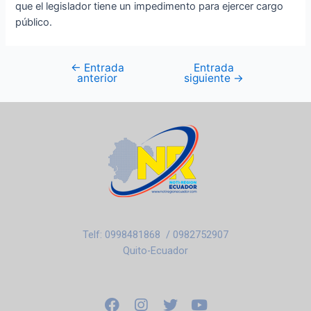
que el legislador tiene un impedimento para ejercer cargo
público.
←
Entrada
Entrada
anterior
siguiente
→
Telf: 0998481868 / 0982752907
Quito-Ecuador
F
I
T
Y