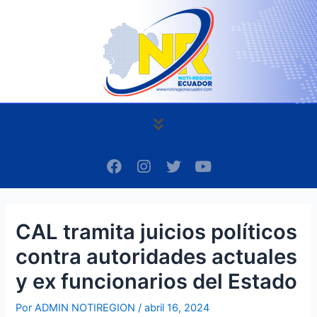
Ir
Navegación
al
de
contenido
entradas
Menú
F
I
T
Y
a
n
w
o
c
s
i
u
e
t
t
t
b
a
t
u
CAL tramita juicios políticos
o
g
e
b
o
r
r
e
contra autoridades actuales
k
a
m
y ex funcionarios del Estado
Por
ADMIN NOTIREGION
/
abril 16, 2024