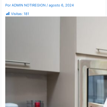
Por
ADMIN NOTIREGION
/
agosto 6, 2024
Visitas:
181