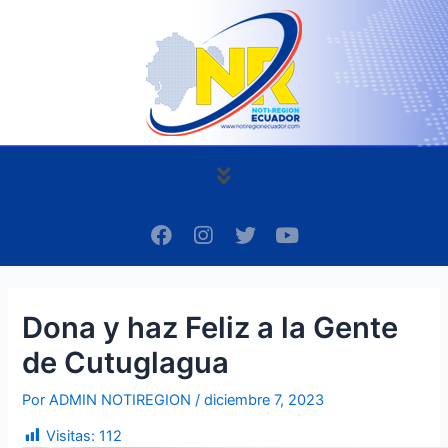
Ir
Navegación
al
de
contenido
entradas
Menú
F
I
T
Y
a
n
w
o
c
s
i
u
e
t
t
t
b
a
t
u
Dona y haz Feliz a la Gente
o
g
e
b
o
r
r
e
de Cutuglagua
k
a
m
Por
ADMIN NOTIREGION
/
diciembre 7, 2023
Visitas:
112