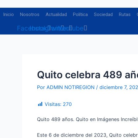
Ir
Navegación
al
de
Inicio
Nosotros
Actualidad
Política
Sociedad
Rutas
contenido
entradas
Facebook
Instagram
Twitter
Youtube
Quito celebra 489 a
Por
ADMIN NOTIREGION
/
diciembre 7, 20
Visitas:
270
Quito 489 años. Quito en Imágenes Increíbl
Este 6 de diciembre del 2023, Quito celeb