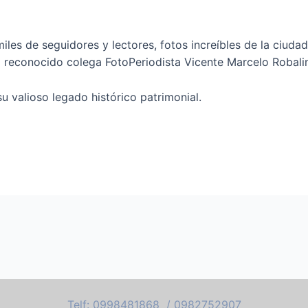
les de seguidores y lectores, fotos increíbles de la ciud
 el reconocido colega FotoPeriodista Vicente Marcelo Robal
 valioso legado histórico patrimonial.
Telf: 0998481868 / 0982752907