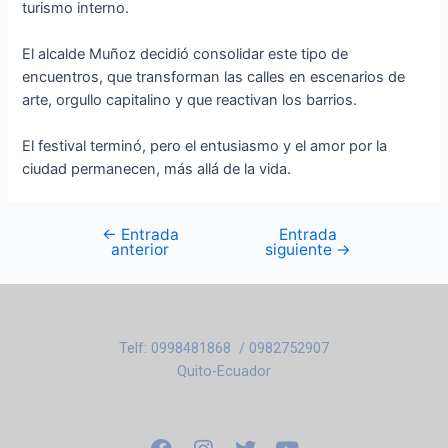
turismo interno.
El alcalde Muñoz decidió consolidar este tipo de
encuentros, que transforman las calles en escenarios de
arte, orgullo capitalino y que reactivan los barrios.
El festival terminó, pero el entusiasmo y el amor por la
ciudad permanecen, más allá de la vida.
←
Entrada
Entrada
anterior
siguiente
→
Telf: 0998481868 / 0982752907
Quito-Ecuador
F
I
T
Y