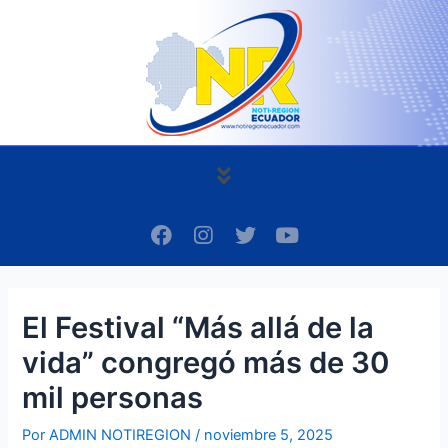
Ir
Navegación
al
de
contenido
entradas
Menú
F
I
T
Y
a
n
w
o
c
s
i
u
e
t
t
t
b
a
t
u
El Festival “Más allá de la
o
g
e
b
o
r
r
e
vida” congregó más de 30
k
a
m
mil personas
Por
ADMIN NOTIREGION
/
noviembre 5, 2025