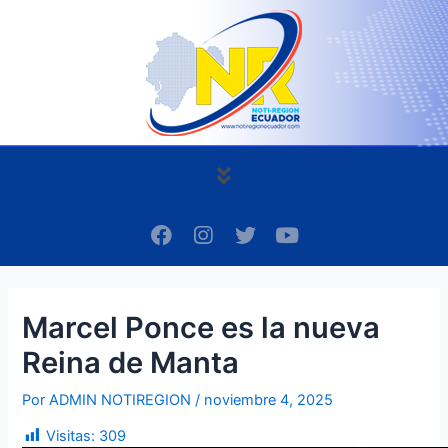
Ir
Navegación
al
de
contenido
entradas
Menú
F
I
T
Y
a
n
w
o
c
s
i
u
e
t
t
t
b
a
t
u
Marcel Ponce es la nueva
o
g
e
b
o
r
r
e
Reina de Manta
k
a
m
Por
ADMIN NOTIREGION
/
noviembre 4, 2025
Visitas:
309