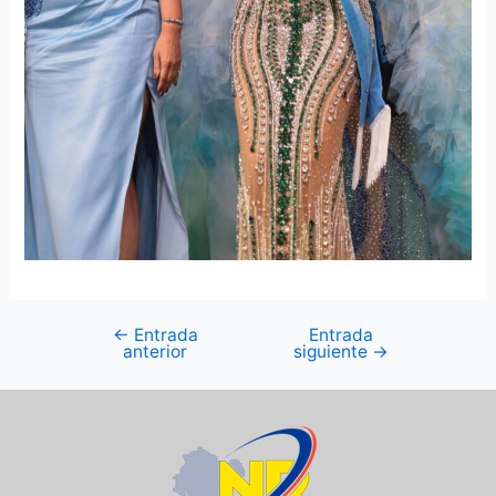
←
Entrada
Entrada
anterior
siguiente
→