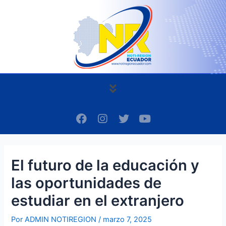
Ir
Navegación
al
de
contenido
entradas
Menú
F
I
T
Y
a
n
w
o
c
s
i
u
e
t
t
t
b
a
t
u
El futuro de la educación y
o
g
e
b
o
r
r
e
las oportunidades de
k
a
m
estudiar en el extranjero
Por
ADMIN NOTIREGION
/
marzo 7, 2025