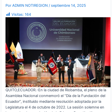
Por
ADMIN NOTIREGION
/
septiembre 14, 2025
Visitas:
164
QUITO,ECUADOR.-En la ciudad de Riobamba, el pleno de la
Asamblea Nacional conmemoró el “Día de la Fundación del
Ecuador”, instituido mediante resolución adoptada por la
Legislatura el 4 de octubre de 2022. La sesión solemne en