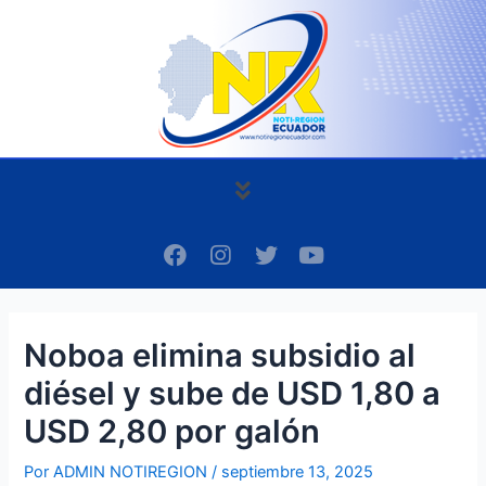
Ir
Navegación
al
de
contenido
entradas
Menú
F
I
T
Y
a
n
w
o
c
s
i
u
e
t
t
t
b
a
t
u
Noboa elimina subsidio al
o
g
e
b
o
r
r
e
diésel y sube de USD 1,80 a
k
a
m
USD 2,80 por galón
Por
ADMIN NOTIREGION
/
septiembre 13, 2025