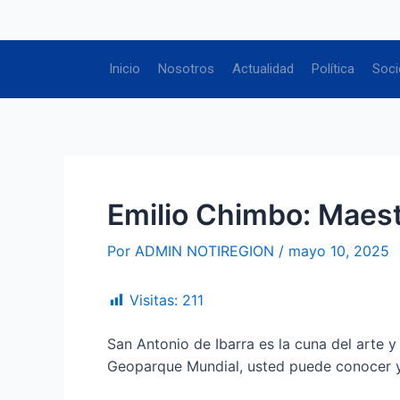
Ir
Navegación
al
de
contenido
entradas
Inicio
Nosotros
Actualidad
Política
Soci
Emilio Chimbo: Maest
Por
ADMIN NOTIREGION
/
mayo 10, 2025
Visitas:
211
San Antonio de Ibarra es la cuna del arte y
Geoparque Mundial, usted puede conocer y co