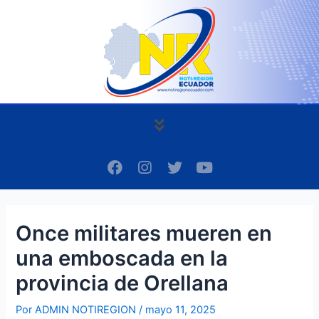
Ir
Navegación
al
de
contenido
entradas
Menú
F
I
T
Y
a
n
w
o
c
s
i
u
e
t
t
t
b
a
t
u
Once militares mueren en
o
g
e
b
o
r
r
e
una emboscada en la
k
a
m
provincia de Orellana
Por
ADMIN NOTIREGION
/
mayo 11, 2025