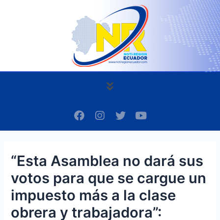
Ir
Navegación
al
de
contenido
entradas
Menú
F
I
T
Y
a
n
w
o
c
s
i
u
e
t
t
t
b
a
t
u
“Esta Asamblea no dará sus
o
g
e
b
o
r
r
e
votos para que se cargue un
k
a
m
impuesto más a la clase
obrera y trabajadora”: