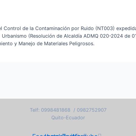
a el Control de la Contaminación por Ruido (NT003) exp
 y Urbanismo (Resolución de Alcaldía ADMQ 020-2024 de 01
ento y Manejo de Materiales Peligrosos.
Telf: 0998481868 / 0982752907
Quito-Ecuador