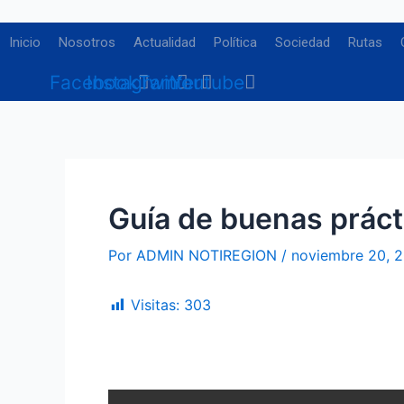
Ir
Navegación
al
de
Inicio
Nosotros
Actualidad
Política
Sociedad
Rutas
contenido
entradas
Facebook
Instagram
Twitter
Youtube
Guía de buenas práct
Por
ADMIN NOTIREGION
/
noviembre 20, 
Visitas:
303