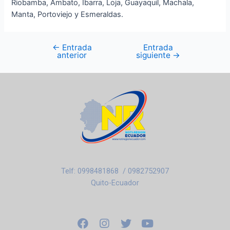
Riobamba, Ambato, Ibarra, Loja, Guayaquil, Machala,
Manta, Portoviejo y Esmeraldas.
←
Entrada
Entrada
anterior
siguiente
→
Telf: 0998481868 / 0982752907
Quito-Ecuador
F
I
T
Y
a
n
w
o