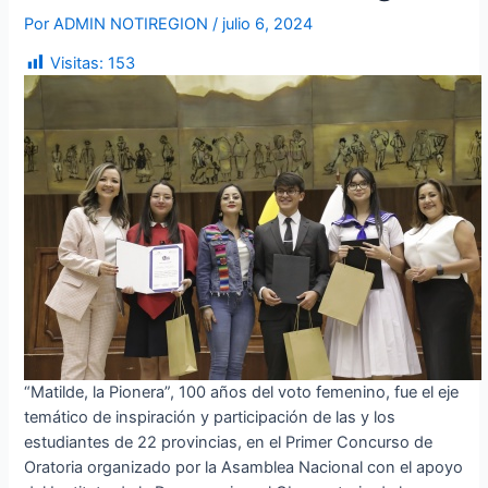
Por
ADMIN NOTIREGION
/
julio 6, 2024
Visitas:
153
“Matilde, la Pionera”, 100 años del voto femenino, fue el eje
temático de inspiración y participación de las y los
estudiantes de 22 provincias, en el Primer Concurso de
Oratoria organizado por la Asamblea Nacional con el apoyo