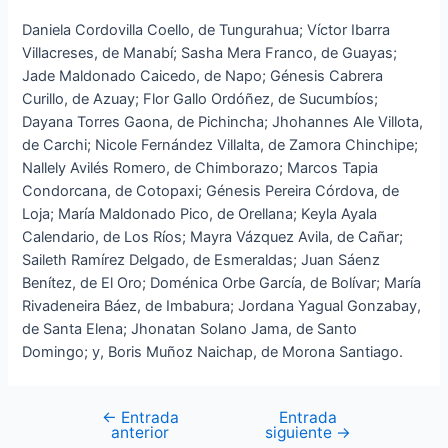
Daniela Cordovilla Coello, de Tungurahua; Víctor Ibarra
Villacreses, de Manabí; Sasha Mera Franco, de Guayas;
Jade Maldonado Caicedo, de Napo; Génesis Cabrera
Curillo, de Azuay; Flor Gallo Ordóñez, de Sucumbíos;
Dayana Torres Gaona, de Pichincha; Jhohannes Ale Villota,
de Carchi; Nicole Fernández Villalta, de Zamora Chinchipe;
Nallely Avilés Romero, de Chimborazo; Marcos Tapia
Condorcana, de Cotopaxi; Génesis Pereira Córdova, de
Loja; María Maldonado Pico, de Orellana; Keyla Ayala
Calendario, de Los Ríos; Mayra Vázquez Avila, de Cañar;
Saileth Ramírez Delgado, de Esmeraldas; Juan Sáenz
Benítez, de El Oro; Doménica Orbe García, de Bolívar; María
Rivadeneira Báez, de Imbabura; Jordana Yagual Gonzabay,
de Santa Elena; Jhonatan Solano Jama, de Santo
Domingo; y, Boris Muñoz Naichap, de Morona Santiago.
←
Entrada
Entrada
anterior
siguiente
→