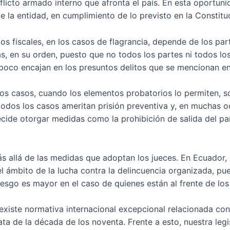
flicto armado interno que afronta el país. En esta oportunid
e la entidad, en cumplimiento de lo previsto en la Constituc
los fiscales, en los casos de flagrancia, depende de los p
s, en su orden, puesto que no todos los partes ni todos l
co encajan en los presuntos delitos que se mencionan en e
dos casos, cuando los elementos probatorios lo permiten, s
odos los casos ameritan prisión preventiva y, en muchas oca
ecide otorgar medidas como la prohibición de salida del paí
 allá de las medidas que adoptan los jueces. En Ecuador, l
el ámbito de la lucha contra la delincuencia organizada, pu
iesgo es mayor en el caso de quienes están al frente de lo
 existe normativa internacional excepcional relacionada con
ta de la década de los noventa. Frente a esto, nuestra leg