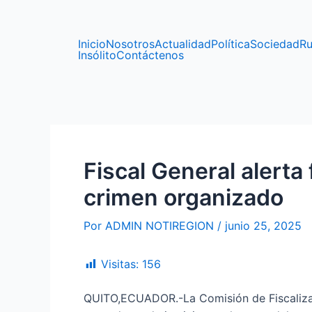
Ir
Navegación
al
de
contenido
entradas
Inicio
Nosotros
Actualidad
Política
Sociedad
Ru
Insólito
Contáctenos
Fiscal General alerta 
crimen organizado
Por
ADMIN NOTIREGION
/
junio 25, 2025
Visitas:
156
QUITO,ECUADOR.-La Comisión de Fiscalizació