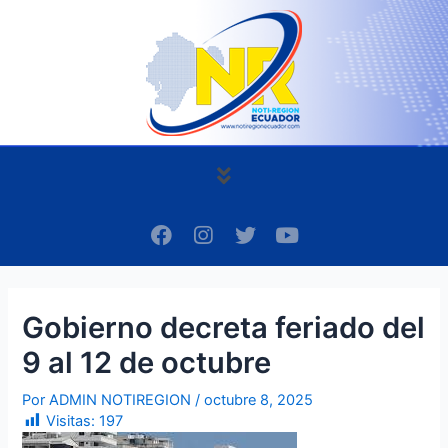
Ir
Navegación
al
de
contenido
entradas
Menú
F
I
T
Y
a
n
w
o
c
s
i
u
e
t
t
t
b
a
t
u
Gobierno decreta feriado del
o
g
e
b
o
r
r
e
9 al 12 de octubre
k
a
m
Por
ADMIN NOTIREGION
/
octubre 8, 2025
Visitas:
197