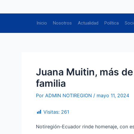
Ir
Navegación
al
de
contenido
entradas
Inicio
Nosotros
Actualidad
Política
Soci
Juana Muitin, más de
familia
Por
ADMIN NOTIREGION
/
mayo 11, 2024
Visitas:
261
Notiregión-Ecuador rinde homenaje, con est