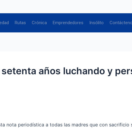
edad
Rutas
Crónica
Emprendedores
Insólito
Contácten
 setenta años luchando y pe
a nota periodística a todas las madres que con sacrificio 