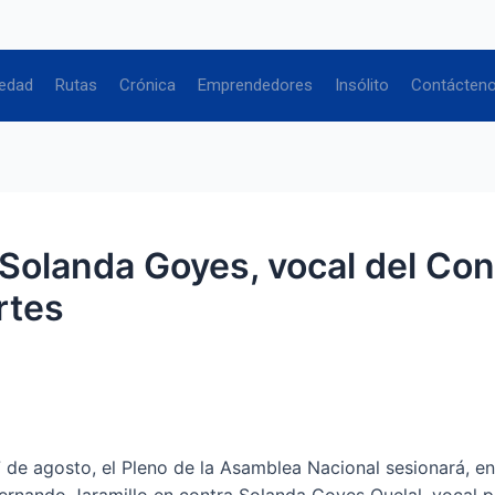
edad
Rutas
Crónica
Emprendedores
Insólito
Contácten
a Solanda Goyes, vocal del Con
rtes
e agosto, el Pleno de la Asamblea Nacional sesionará, entr