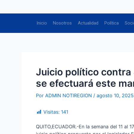
Ir
Navegación
al
de
contenido
entradas
Inicio
Nosotros
Actualidad
Política
Soci
Juicio político contr
se efectuará este ma
Por
ADMIN NOTIREGION
/
agosto 10, 2025
Visitas:
141
QUITO,ECUADOR.-En la semana del 11 al 17 d