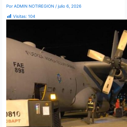
Por
ADMIN NOTIREGION
/
julio 6, 2026
Visitas:
104