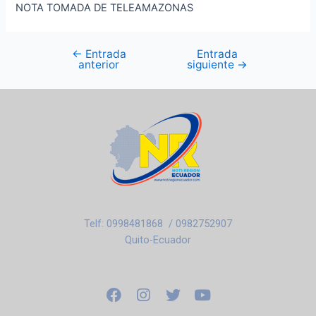
NOTA TOMADA DE TELEAMAZONAS
←
Entrada
Entrada
anterior
siguiente
→
Telf: 0998481868 / 0982752907
Quito-Ecuador
F
I
T
Y
a
n
w
o