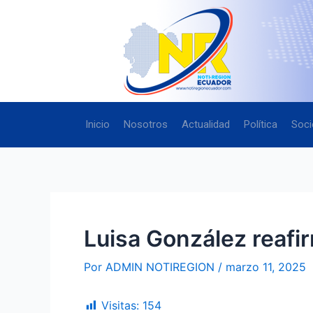
Ir
Navegación
al
de
contenido
entradas
Inicio
Nosotros
Actualidad
Política
Soci
Luisa González reafi
Por
ADMIN NOTIREGION
/
marzo 11, 2025
Visitas:
154