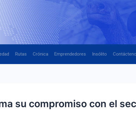
edad
Rutas
Crónica
Emprendedores
Insólito
Contácten
rma su compromiso con el sect