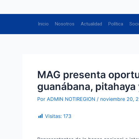
Ir
Navegación
al
de
contenido
entradas
Inicio
Nosotros
Actualidad
Política
Soci
MAG presenta oportun
guanábana, pitahaya 
Por
ADMIN NOTIREGION
/
noviembre 20, 
Visitas:
173