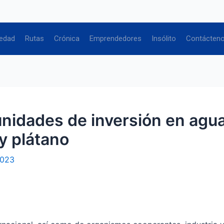
edad
Rutas
Crónica
Emprendedores
Insólito
Contácten
idades de inversión en aguac
y plátano
2023