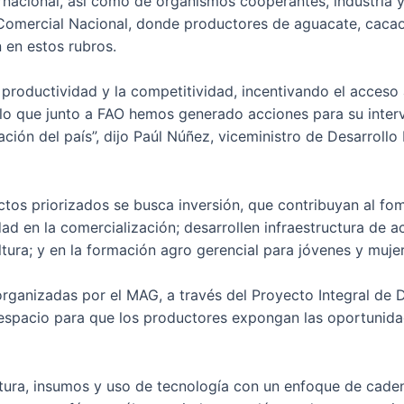
rnacional, así como de organismos cooperantes, industria y
a Comercial Nacional, donde productores de aguacate, cacao
 en estos rubros.
a productividad y la competitividad, incentivando el acceso
lo que junto a FAO hemos generado acciones para su interve
ción del país”, dijo Paúl Núñez, viceministro de Desarroll
ctos priorizados se busca inversión, que contribuyan al fo
dad en la comercialización; desarrollen infraestructura de 
ltura; y en la formación agro gerencial para jóvenes y mujer
rganizadas por el MAG, a través del Proyecto Integral de 
spacio para que los productores expongan las oportunidad
ctura, insumos y uso de tecnología con un enfoque de cadena