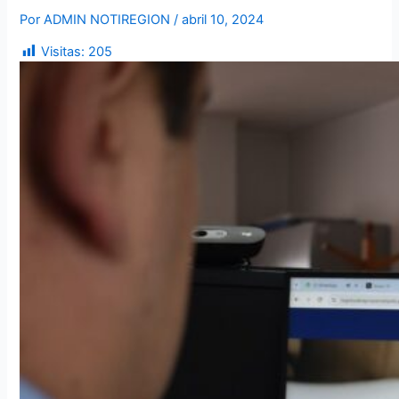
Por
ADMIN NOTIREGION
/
abril 10, 2024
Visitas:
205