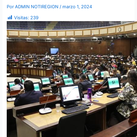
Por
ADMIN NOTIREGION
/
marzo 1, 2024
Visitas:
239