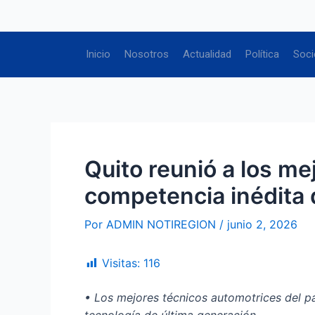
Ir
Navegación
al
de
contenido
entradas
Inicio
Nosotros
Actualidad
Política
Soci
Quito reunió a los me
competencia inédita 
Por
ADMIN NOTIREGION
/
junio 2, 2026
Visitas:
116
• Los mejores técnicos automotrices del pa