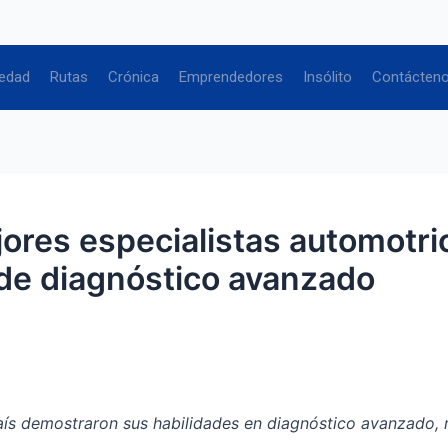
edad
Rutas
Crónica
Emprendedores
Insólito
Contácten
jores especialistas automotr
de diagnóstico avanzado
ís demostraron sus habilidades en diagnóstico avanzado, re