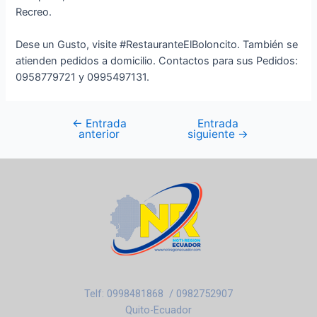
Recreo.
Dese un Gusto, visite #RestauranteElBoloncito. También se
atienden pedidos a domicilio. Contactos para sus Pedidos:
0958779721 y 0995497131.
←
Entrada
Entrada
anterior
siguiente
→
Telf: 0998481868 / 0982752907
Quito-Ecuador