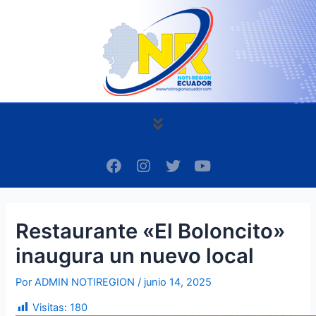
Ir
Navegación
al
de
contenido
entradas
Menú
F
I
T
Y
a
n
w
o
c
s
i
u
e
t
t
t
b
a
t
u
Restaurante «El Boloncito»
o
g
e
b
o
r
r
e
inaugura un nuevo local
k
a
m
Por
ADMIN NOTIREGION
/
junio 14, 2025
Visitas:
180