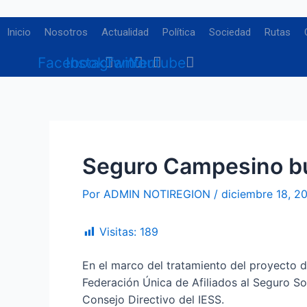
Ir
Navegación
al
de
Inicio
Nosotros
Actualidad
Política
Sociedad
Rutas
contenido
entradas
Facebook
Instagram
Twitter
Youtube
Seguro Campesino bus
Por
ADMIN NOTIREGION
/
diciembre 18, 2
Visitas:
189
En el marco del tratamiento del proyecto d
Federación Única de Afiliados al Seguro So
Consejo Directivo del IESS.