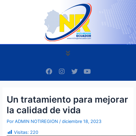
Ir
Navegación
al
de
contenido
entradas
Menú
F
I
T
Y
a
n
w
o
c
s
i
u
e
t
t
t
b
a
t
u
Un tratamiento para mejorar
o
g
e
b
o
r
r
e
la calidad de vida
k
a
m
Por
ADMIN NOTIREGION
/
diciembre 18, 2023
Visitas:
220