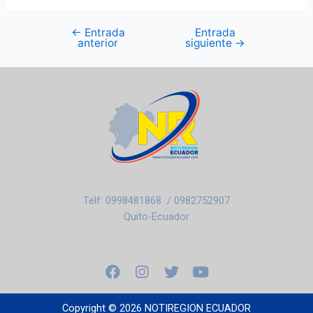
←
Entrada
Entrada
anterior
siguiente
→
Telf: 0998481868 / 0982752907
Quito-Ecuador
F
I
T
Y
a
n
w
o
c
s
i
u
e
t
t
t
Copyright © 2026 NOTIREGION ECUADOR